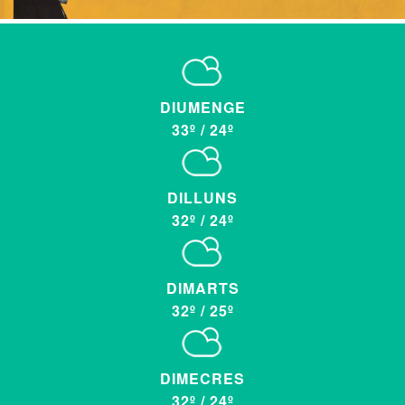
DIUMENGE
33º
/
24º
DILLUNS
32º
/
24º
DIMARTS
32º
/
25º
DIMECRES
32º
/
24º