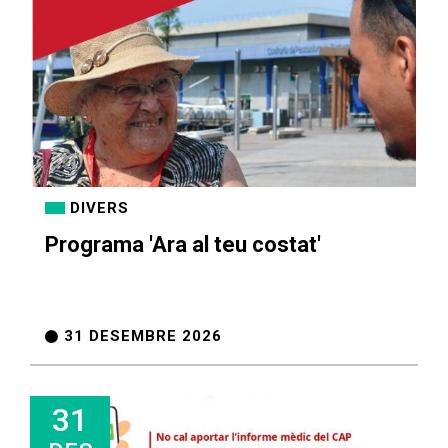
DIVERS
Llar d'infants Hort de Pau
Comunitat energètica
Ordenances fiscals
Empleats públics
Normativa
Notícies
Habitatge
Esports
Programa 'Ara al teu costat'
31 DESEMBRE 2026
31