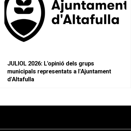
JULIOL 2026: L'opinió dels grups
Fem un cafè amb Alcaldia
Organització
Autoconsum
Educació
municipals representats a l'Ajuntament
d'Altafulla