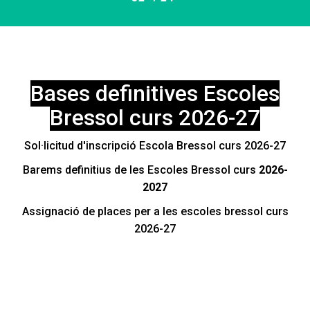
Bases definitives Escoles
Bressol curs 2026-27
Sol·licitud d'inscripció Escola Bressol curs 2026-27
Barems definitius de les Escoles Bressol curs
2026-
2027
Mobilitat
Assignació de places per a les escoles bressol curs
2026-27