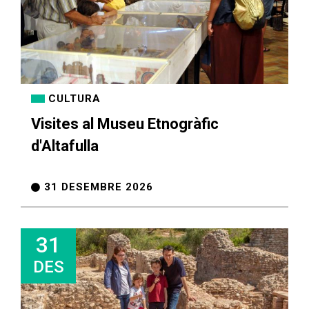
CULTURA
Visites al Museu Etnogràfic
d'Altafulla
Llar d'infants Francesc Blanch
Portal del treballador
Gestió econòmica
Participació
Proximitat
31 DESEMBRE 2026
31
DES