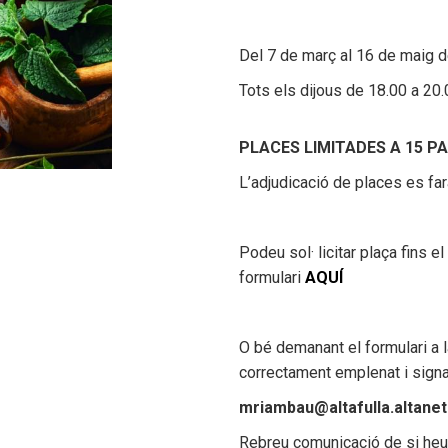
Del 7 de març al 16 de maig 
Òrgans de govern i funcions
Vídeo Acta
Tots els dijous de 18.00 a 20
Habitatge
Ocupació
PLACES LIMITADES A 15 P
L’adjudicació de places es far
La casa de la vila
Serveis
Podeu sol· licitar plaça fins 
formulari
AQUÍ
Fem un cafè amb Alcaldia
Organització
Autoconsum
Educació
O bé demanant el formulari a l
correctament emplenat i signa
Llar d'infants Francesc Blanch
Portal del treballador
Gestió econòmica
Participació
Proximitat
mriambau@altafulla.altanet
Rebreu comunicació de si heu o