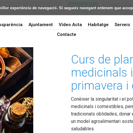
Cita prèvia
 millor experiència de navegació. Si segueix navegant entenem que accep
nsparència
Ajuntament
Vídeo Acta
Habitatge
Serveis
L'eclipsi 2026
Contacte
Mobilitat
Curs de plan
medicinals 
Seu electrònica
primavera i 
Conèixer la singularitat i el p
Transparència
medicinals i comestibles, pe
tradicionals oblidades, donar 
un model agroalimentari sosten
Ajuntament
saludables.