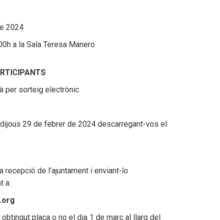
de 2024
.00h a la Sala Teresa Manero
ARTICIPANTS
à per sorteig electrònic
el dijous 29 de febrer de 2024 descarregant-vos el
a recepció de l’ajuntament i enviant-lo
t a:
.org
btingut plaça o no el dia 1 de març al llarg del