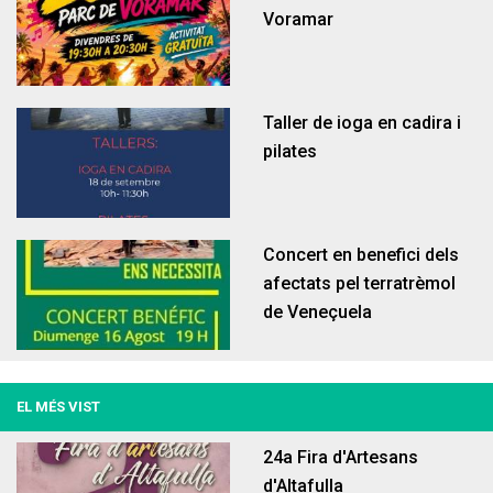
Voramar
La casa de la vila
Serveis
Taller de ioga en cadira i
pilates
Concert en benefici dels
afectats pel terratrèmol
de Veneçuela
Fem un cafè amb Alcaldia
Organització
Autoconsum
Educació
EL MÉS VIST
24a Fira d'Artesans
d'Altafulla