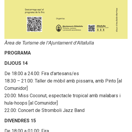
Seu electrònica
Àrea de Turisme de l'Ajuntament d'Altafulla
PROGRAMA
DIJOUS 14
De 18.00 a 24.00: Fira d’artesans/es
18.30 – 21.00: Taller de mòbil amb pissarra, amb Pinto [al
Comunidor]
Transparència
20.00: Miss Coconut, espectacle tropical amb malabars i
hula-hoops [al Comunidor]
22.00: Concert de Stromboli Jazz Band
DIVENDRES 15
De 18.00 a 01.00: Fira