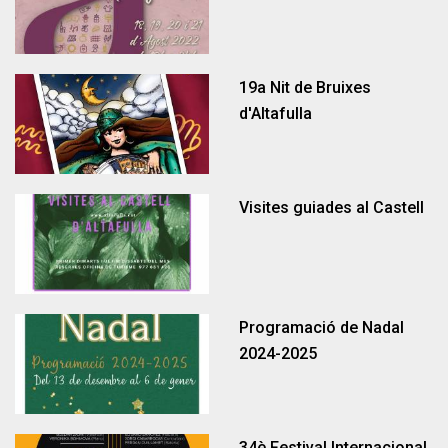
19a Nit de Bruixes
Llar d'infants Francesc Blanch
Portal del treballador
Gestió econòmica
Participació
Proximitat
d'Altafulla
Visites guiades al Castell
Programació de Nadal
2024-2025
Llar d'infants Hort de Pau
Comunitat energètica
Ordenances fiscals
Empleats públics
Normativa
Notícies
Habitatge
Esports
34è Festival Internacional