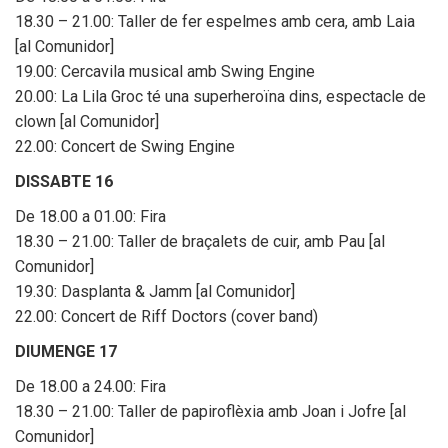
18.30 – 21.00: Taller de fer espelmes amb cera, amb Laia
[al Comunidor]
19.00: Cercavila musical amb Swing Engine
20.00: La Lila Groc té una superheroïna dins, espectacle de
clown [al Comunidor]
Ajuntament
22.00: Concert de Swing Engine
DISSABTE 16
De 18.00 a 01.00: Fira
18.30 – 21.00: Taller de braçalets de cuir, amb Pau [al
Comunidor]
19.30: Dasplanta & Jamm [al Comunidor]
22.00: Concert de Riff Doctors (cover band)
DIUMENGE 17
De 18.00 a 24.00: Fira
Òrgans de govern i funcions
Vídeo Acta
18.30 – 21.00: Taller de papiroflèxia amb Joan i Jofre [al
Comunidor]