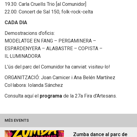
19.30: Carla Cruells Trio [al Comunidor]
22.00: Concert de Sal 150, folk-rock-celta
CADA DIA
Demostracions d’oficis:
MODELATGE EN FANG – PERGAMINERA –
ESPARDENYERA – ALABASTRE – COPISTA –
IL·LUMINADORA
Habitatge
Ocupació
L’ús del parc del Comunidor ha canviat: visiteu-lo!
ORGANITZACIÓ: Joan Carnicer i Ana Belén Martínez
Col·labora: Iolanda Sánchez
Consulta aquí el
programa
de la 27a Fira d'Artesans.
MÉS EVENTS
Zumba dance al parc de