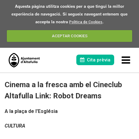
Aquesta pàgina utilitza cookies per a que tingui la millor
experiència de navegació. Si segueix navegant entenem que
accepta la nostra
.
Politica de Cookies
ACEPTAR COOKIES
Cita prèvia
Cinema a la fresca amb el Cineclub
Altafulla Link: Robot Dreams
A la plaça de l'Església
L'eclipsi 2026
CULTURA