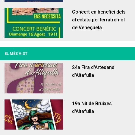
Concert en benefici dels
afectats pel terratrèmol
de Veneçuela
La casa de la vila
Serveis
EL MÉS VIST
24a Fira d'Artesans
d'Altafulla
19a Nit de Bruixes
d'Altafulla
Fem un cafè amb Alcaldia
Organització
Autoconsum
Educació