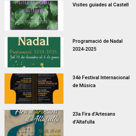
Visites guiades al Castell
Programació de Nadal
2024-2025
Llar d'infants Francesc Blanch
Portal del treballador
Gestió econòmica
Participació
Proximitat
34è Festival Internacional
de Música
23a Fira d'Artesans
d'Altafulla
Llar d'infants Hort de Pau
Comunitat energètica
Ordenances fiscals
Empleats públics
Normativa
Notícies
Habitatge
Esports