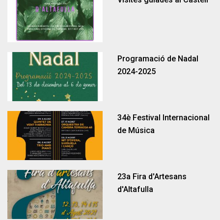
Programació de Nadal
2024-2025
34è Festival Internacional
Llar d'infants Hort de Pau
Comunitat energètica
Ordenances fiscals
Empleats públics
Normativa
Notícies
Habitatge
Esports
de Música
23a Fira d'Artesans
d'Altafulla