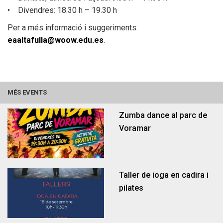
• Divendres: 18.30 h – 19.30 h
Per a més informació i suggeriments:
eaaltafulla@woow.edu.es
.
Habitatge
Ocupació
MÉS EVENTS
Zumba dance al parc de
Voramar
Taller de ioga en cadira i
pilates
La casa de la vila
Serveis