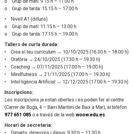
o Grup de matí: 9.15 h – 11.00 h
o Grup de tarda: 15.15 h – 17.00 h
• Nivell A1 (dilluns)
Ajuntament
o Grup de matí: 11.15 h – 13.00 h
o Grup de tarda: 17.15 h – 19.00 h
Tallers de curta durada:
• Crea el teu currículum → 10/10/2025 (16.30 h – 18.00 h)
• Oratòria → 24/10/2025 (17.30 h – 19.30 h)
• Coaching → 07/11/2025 (17.00 h – 19.00 h)
• Mindfulness → 21/11/2025 (17.00 h – 19.30 h)
• Intel·ligència Artificial → 12/12/2025 (17.00 h – 19.30 h)
Inscripcions:
Òrgans de govern i funcions
Vídeo Acta
Les inscripcions ja estan obertes i es poden fer al centre
(Carrer de Boga, 4 – Barri Marítim de Baix a Mar), al telèfon
977 651 085
o a través de la web
woow.edu.es
.
Horari de secretaria:
• Dimarts, dimecres i dijous: 9.30 h – 11.30 h