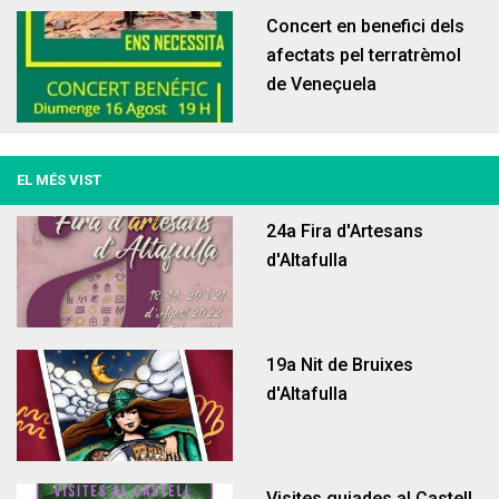
Concert en benefici dels
afectats pel terratrèmol
de Veneçuela
EL MÉS VIST
Fem un cafè amb Alcaldia
Organització
Autoconsum
Educació
24a Fira d'Artesans
d'Altafulla
19a Nit de Bruixes
d'Altafulla
Llar d'infants Francesc Blanch
Portal del treballador
Gestió econòmica
Participació
Proximitat
Visites guiades al Castell