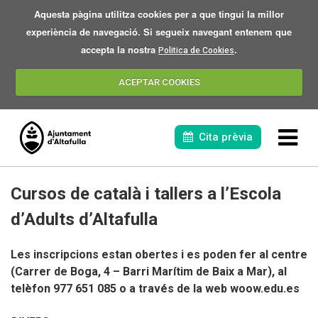
Aquesta pàgina utilitza cookies per a que tingui la millor
experiència de navegació. Si segueix navegant entenem que
accepta la nostra
.
Politica de Cookies
ACEPTAR COOKIES
Cita prèvia
Cursos de català i tallers a l’Escola
d’Adults d’Altafulla
Les inscripcions estan obertes i es poden fer al centre
(Carrer de Boga, 4 – Barri Marítim de Baix a Mar), al
telèfon 977 651 085 o a través de la web woow.edu.es
L'eclipsi 2026