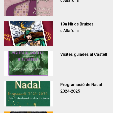
d'Altafulla
Fem un cafè amb Alcaldia
Organització
Autoconsum
Educació
19a Nit de Bruixes
d'Altafulla
Visites guiades al Castell
Llar d'infants Francesc Blanch
Portal del treballador
Gestió econòmica
Participació
Proximitat
Programació de Nadal
2024-2025