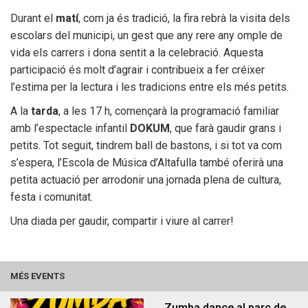
Ajuntament
Durant el
matí
, com ja és tradició, la fira rebrà la visita dels
escolars del municipi, un gest que any rere any omple de
vida els carrers i dona sentit a la celebració. Aquesta
participació és molt d’agrair i contribueix a fer créixer
l’estima per la lectura i les tradicions entre els més petits.
A la
tarda
, a les 17 h, començarà la programació familiar
amb l’espectacle infantil
DOKUM
, que farà gaudir grans i
petits. Tot seguit, tindrem ball de bastons, i si tot va com
s’espera, l’Escola de Música d’Altafulla també oferirà una
Òrgans de govern i funcions
Vídeo Acta
petita actuació per arrodonir una jornada plena de cultura,
festa i comunitat.
Una diada per gaudir, compartir i viure al carrer!
MÉS EVENTS
Zumba dance al parc de