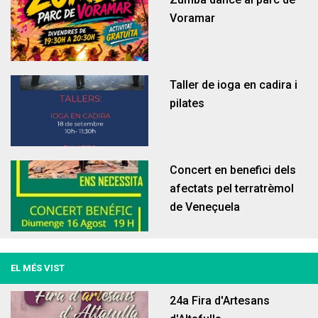
Voramar
Habitatge
Ocupació
Taller de ioga en cadira i
pilates
Concert en benefici dels
afectats pel terratrèmol
La casa de la vila
Serveis
de Veneçuela
EL MÉS VIST
24a Fira d'Artesans