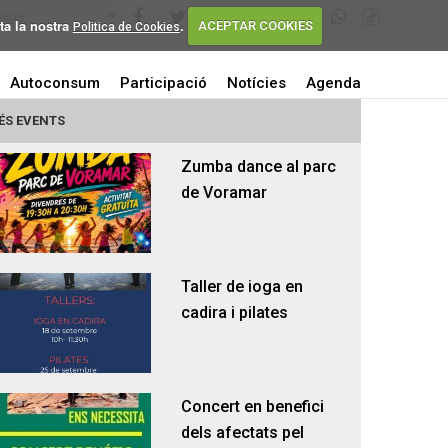
ta la nostra
.
ACEPTAR COOKIES
Politica de Cookies
Autoconsum
Participació
Notícies
Agenda
ÉS EVENTS
Zumba dance al parc
de Voramar
Taller de ioga en
cadira i pilates
Concert en benefici
dels afectats pel