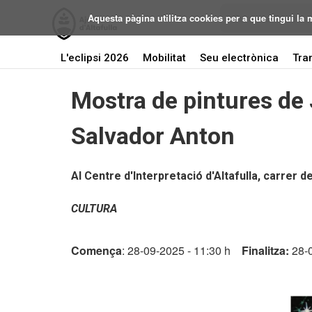
Aquesta pàgina utilitza cookies per a que tingui la
L'eclipsi 2026
Mobilitat
Seu electrònica
Tra
Mostra de pintures de 
Salvador Anton
Al Centre d'Interpretació d'Altafulla, carrer de 
CULTURA
Comença
: 28-09-2025 - 11:30 h
Finalitza:
28-0