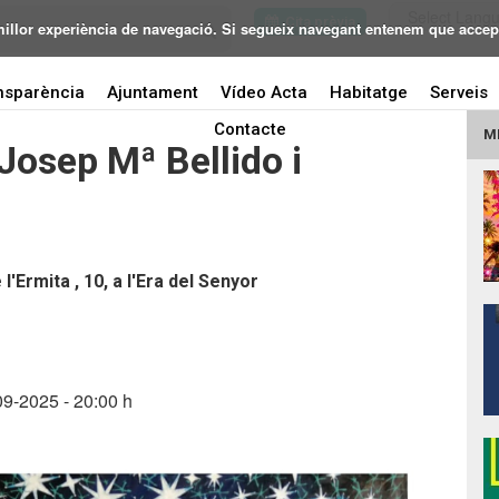
Cita prèvia
 millor experiència de navegació. Si segueix navegant entenem que accep
nsparència
Ajuntament
Vídeo Acta
Habitatge
Serveis
L'eclipsi 2026
Contacte
M
Josep Mª Bellido i
Mobilitat
l'Ermita , 10, a l'Era del Senyor
9-2025 - 20:00 h
Seu electrònica