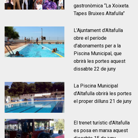
gastronòmica “La Xoixeta.
Tapes Bruixes Altafulla”
L’Ajuntament d’Altafulla
obre el període
d’abonaments per a la
Piscina Municipal, que
Llar d'infants Francesc Blanch
Portal del treballador
Gestió econòmica
Participació
Proximitat
obrirà les portes aquest
dissabte 22 de juny
La Piscina Municipal
d’Altafulla obrirà les portes
el proper dilluns 21 de juny
El trenet turístic d’Altafulla
es posa en marxa aquest
Llar d'infants Hort de Pau
Comunitat energètica
Ordenances fiscals
Empleats públics
Normativa
Notícies
Habitatge
Esports