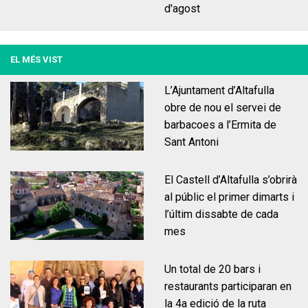
d'agost
EL MÉS VIST
L’Ajuntament d’Altafulla
obre de nou el servei de
barbacoes a l’Ermita de
La casa de la vila
Serveis
Sant Antoni
El Castell d’Altafulla s’obrirà
al públic el primer dimarts i
l’últim dissabte de cada
mes
Un total de 20 bars i
restaurants participaran en
Fem un cafè amb Alcaldia
Organització
Autoconsum
Educació
la 4a edició de la ruta