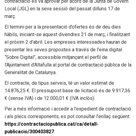
contractació es va aprovar per acord de la Junta de Govern
Local (JGL) en la seva sessió del passat dilluns 17 de
març.
El termini per a la presentació d’ofertes és de deu dies
hàbils, iniciant-se aquest divendres 21 de març, i finalitzant
el pròxim 2 d’abril. Les empreses interessades hauran de
presentar les seves propostes a través de l’eina digital
Transparència
“Sobre Digital”, accessible mitjançant el perfil de
l’Ajuntament d’Altafulla al portal de contractació pública de la
Generalitat de Catalunya.
El contracte, de tipus serveis, té un valor estimat de
14.876,25 €. El pressupost base de licitació és de 9.917,36
€ (sense IVA) i de 12.000,01 € (IVA inclòs).
Per a més informació i accedir a l’expedient de contractació
i als plecs corresponents, es pot consultar l’enllaç següent:
Ajuntament
https://contractaciopublica.cat/ca/detall-
publicacio/300403827
.