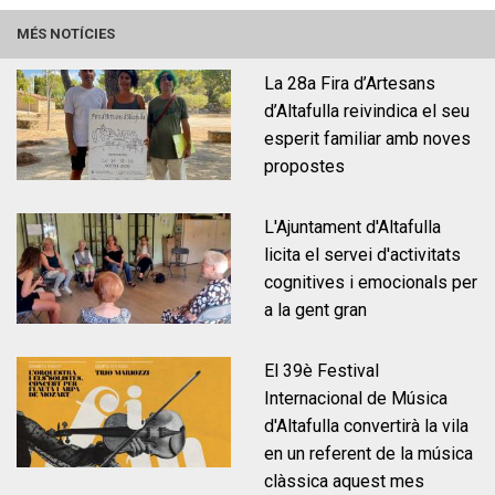
MÉS NOTÍCIES
La 28a Fira d’Artesans
d’Altafulla reivindica el seu
esperit familiar amb noves
propostes
Òrgans de govern i funcions
Vídeo Acta
L'Ajuntament d'Altafulla
licita el servei d'activitats
cognitives i emocionals per
a la gent gran
El 39è Festival
Internacional de Música
d'Altafulla convertirà la vila
en un referent de la música
Habitatge
Ocupació
clàssica aquest mes